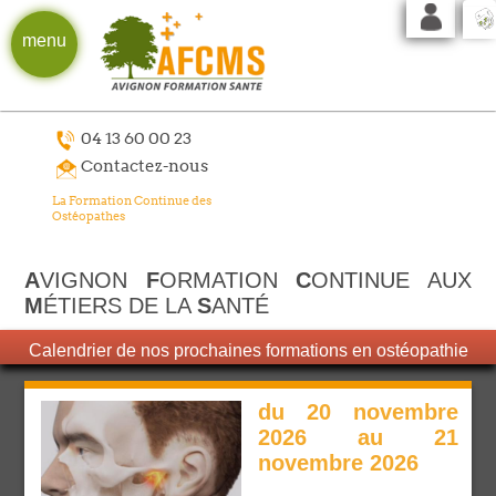
menu
04 13 60 00 23
Contactez-nous
La Formation Continue des
Ostéopathes
A
VIGNON
F
ORMATION
C
ONTINUE AUX
M
ÉTIERS DE LA
S
ANTÉ
Calendrier de nos prochaines formations en ostéopathie
du 20 novembre
2026 au 21
novembre 2026