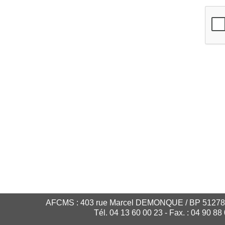
AFCMS : 403 rue Marcel DEMONQUE / BP 51278
Tél. 04 13 60 00 23 - Fax. : 04 90 88