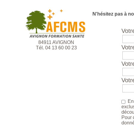
N'hésitez pas à 
Votr
84911 AVIGNON
Votr
Tél. 04 13 60 00 23
Votr
Votre
En s
exclu
décou
Pour c
donnée