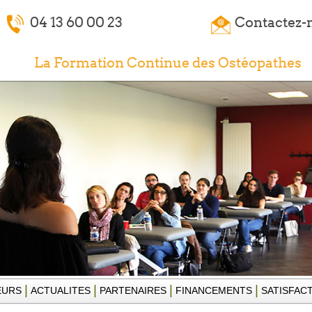
04 13 60 00 23
Contactez-
La Formation Continue des Ostéopathes
|
|
|
|
EURS
ACTUALITES
PARTENAIRES
FINANCEMENTS
SATISFAC